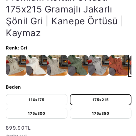
175x215 Gramajlı Jakarlı
Şönil Gri | Kanepe Örtüsü |
Kaymaz
Renk:
Gri
Beden
110x175
175x215
175x300
175x350
Normal fiyat
899.90TL
Vergiler dahil.