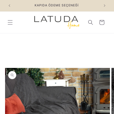
İçeriğe atla
KAPIDA ÖDEME SEÇENEĞİ
Sepet
rün bilgisine atla