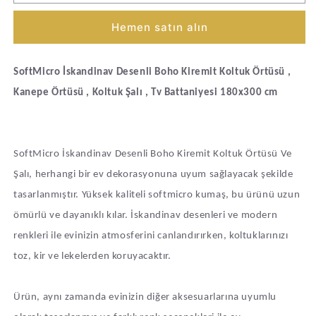
cm
cm
Koltuk
Koltuk
Hemen satın alın
Örtüsü
Örtüsü
Şalı,
Şalı,
Kanepe
Kanepe
SoftMicro İskandinav Desenli Boho Kiremit Koltuk Örtüsü ,
Örtüsü,
Örtüsü,
Tv
Tv
Kanepe Örtüsü , Koltuk Şalı , Tv Battaniyesi 180x300 cm
Battaniyesi
Battaniyesi
Kiremit
Kiremit
Rengi
Rengi
için
için
SoftMicro İskandinav Desenli Boho Kiremit Koltuk Örtüsü Ve
adedi
adedi
Şalı, herhangi bir ev dekorasyonuna uyum sağlayacak şekilde
azaltın
artırın
tasarlanmıştır. Yüksek kaliteli softmicro kumaş, bu ürünü uzun
ömürlü ve dayanıklı kılar. İskandinav desenleri ve modern
renkleri ile evinizin atmosferini canlandırırken, koltuklarınızı
toz, kir ve lekelerden koruyacaktır.
Ürün, aynı zamanda evinizin diğer aksesuarlarına uyumlu