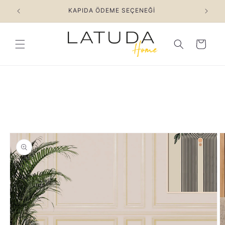
İçeriğe
KAPIDA ÖDEME SEÇENEĞİ
atla
Sepet
Ürün
bilgisine
atla