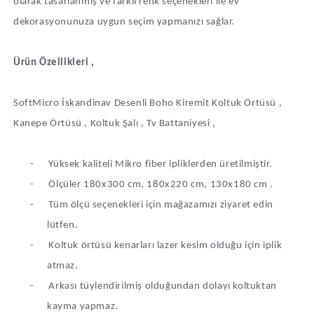
olarak tasarlanmış ve farklı renk seçenekleri ile ev
dekorasyonunuza uygun seçim yapmanızı sağlar.
Ürün Özellikleri ,
SoftMicro İskandinav Desenli Boho Kiremit Koltuk Örtüsü ,
Kanepe Örtüsü , Koltuk Şalı , Tv Battaniyesi ,
-
Yüksek kaliteli Mikro fiber ipliklerden üretilmiştir.
-
Ölçüler 180x300 cm, 180x220 cm, 130x180 cm .
-
Tüm ölçü seçenekleri için mağazamızı ziyaret edin
lütfen.
-
Koltuk örtüsü kenarları lazer kesim olduğu için iplik
atmaz.
-
Arkası tüylendirilmiş olduğundan dolayı koltuktan
kayma yapmaz.