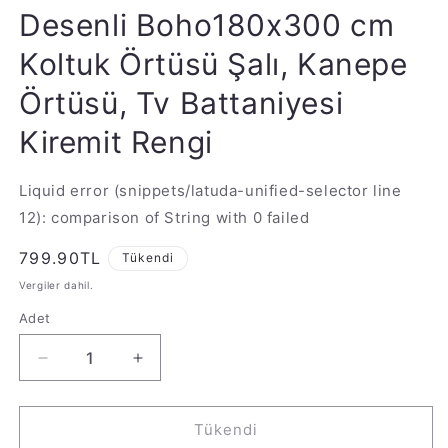
Desenli Boho180x300 cm
Koltuk Örtüsü Şalı, Kanepe
Örtüsü, Tv Battaniyesi
Kiremit Rengi
Liquid error (snippets/latuda-unified-selector line
12): comparison of String with 0 failed
Normal
799.90TL
Tükendi
fiyat
Vergiler dahil.
Adet
Adet
SoftMicro
SoftMicro
İskandinav
İskandinav
Desenli
Desenli
Boho180x300
Boho180x300
Tükendi