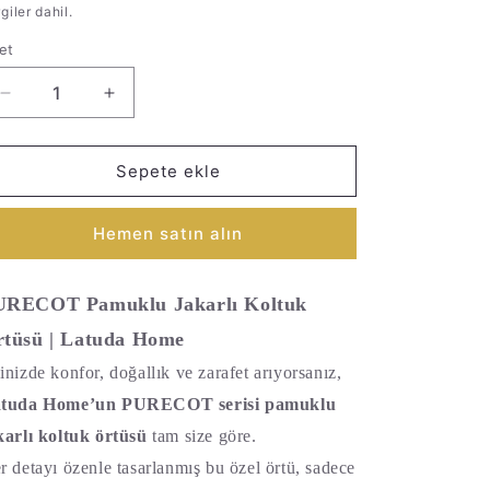
giler dahil.
et
et
PureCot Premium Pamuklu Püsküllü Koltuk Örtüsü 180x22
PureCot Premium Pamuklu Püsküllü Koltuk Ör
Sepete ekle
Hemen satın alın
URECOT Pamuklu Jakarlı Koltuk
tüsü | Latuda Home
inizde konfor, doğallık ve zarafet arıyorsanız,
tuda Home’un PURECOT serisi pamuklu
karlı koltuk örtüsü
tam size göre.
r detayı özenle tasarlanmış bu özel örtü, sadece