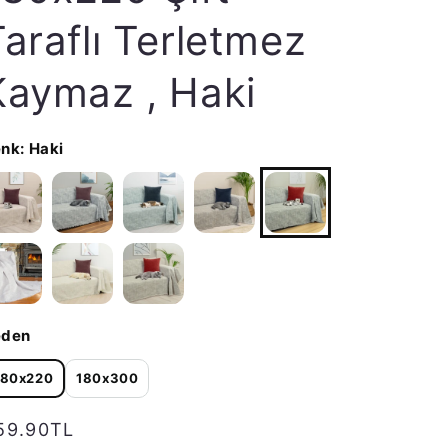
Taraflı Terletmez
Kaymaz , Haki
enk:
Haki
eden
180x220
180x300
ormal fiyat
59.90TL