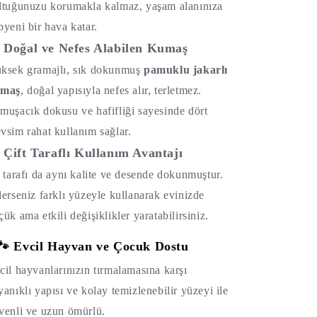
ltuğunuzu korumakla kalmaz, yaşam alanınıza
pyeni bir hava katar.
Doğal ve Nefes Alabilen Kumaş
ksek gramajlı, sık dokunmuş
pamuklu jakarlı
umaş
, doğal yapısıyla nefes alır, terletmez.
muşacık dokusu ve hafifliği sayesinde dört
vsim rahat kullanım sağlar.
Çift Taraflı Kullanım Avantajı
i tarafı da aynı kalite ve desende dokunmuştur.
lerseniz farklı yüzeyle kullanarak evinizde
çük ama etkili değişiklikler yaratabilirsiniz.
🐾
Evcil Hayvan ve Çocuk Dostu
cil hayvanlarınızın tırmalamasına karşı
yanıklı yapısı ve kolay temizlenebilir yüzeyi ile
venli ve uzun ömürlü.