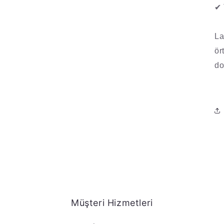
✔
La
ör
do
Müşteri Hizmetleri