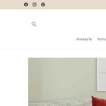
Peşin Fiyatına 2 Taksit
İçeriğe atla
Facebook
Instagram
Pinterest
Anasayfa
Kolt
Ürün bilgisine atla