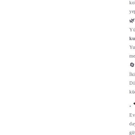
ko
ye
🌿
Yü
k
Yu
me
🔄
İk
Di
kü
.
Ev
da
gü