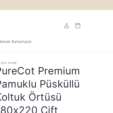
Oturum aç
Sepet
Bebek Battaniyesi
TUDA HOME
PureCot Premium
Pamuklu Püsküllü
Koltuk Örtüsü
180x220 Çift