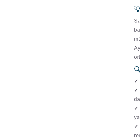

Sa
ba
mü
Ay
ör

✔
✔
da
✔
y
✔
re