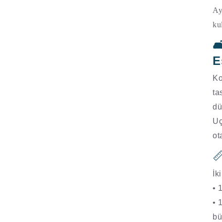
Ay
ku

E
Ko
ta
dü
Uç
ot

İk
• 
• 
bü